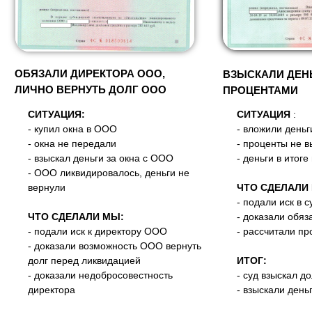
ОБЯЗАЛИ ДИРЕКТОРА ООО,
ВЗЫСКАЛИ ДЕНЬ
ЛИЧНО ВЕРНУТЬ ДОЛГ ООО
ПРОЦЕНТАМИ
СИТУАЦИЯ:
СИТУАЦИЯ
:
- купил окна в ООО
- вложили день
- окна не передали
- проценты не 
- взыскал деньги за окна с ООО
- деньги в итоге
- ООО ликвидировалось, деньги не
вернули
ЧТО СДЕЛАЛИ
- подали иск в с
ЧТО СДЕЛАЛИ МЫ:
- доказали обяз
- подали иск к директору ООО
- рассчитали п
- доказали возможность ООО вернуть
долг перед ликвидацией
ИТОГ:
- доказали недобросовестность
- суд взыскал д
директора
- взыскали день