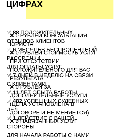
ЦИФРАХ
✅
88
ПОЛОЖИТЕЛЬНЫХ
❌ 0 РУБЛЕЙ КОНСУЛЬТАЦИЯ
ОТЗЫВОВ КЛИЕНТОВ
ЮРИСТА
✅
6
МЕСЯЦЕВ БЕСПРОЦЕНТНОЙ
❌ 0 РУБЛЕЙ СТОИМОСТЬ УСЛУГ
РАССРОЧКИ
ПРИ ОТСУТСТВИИ
ДЛЯ ОПЛАТЫ УСЛУГ
ПОЛОЖИТЕЛЬНОГО ДЛЯ ВАС
✅
7
ДНЕЙ В НЕДЕЛЮ НА СВЯЗИ
РЕЗУЛЬТАТА
С КЛИЕНТАМИ
❌ 0 РУБЛЕЙ ЗА
✅
11
ЛЕТ ОПЫТА РАБОТЫ
ДОПОЛНИТЕЛЬНЫЕ УСЛУГИ
✅
482
УСПЕШНЫХ СУДЕБНЫХ
(ЦЕНА УСТАНОВЛЕНА В
ДЕЛ
ДОГОВОРЕ И НЕ МЕНЯЕТСЯ)
✅
1
ДЕЙСТВИЕ С ВАШЕЙ
❌ 0 НАВЯЗАННЫХ УСЛУГ
СТОРОНЫ
ДЛЯ НАЧАЛА РАБОТЫ С НАМИ