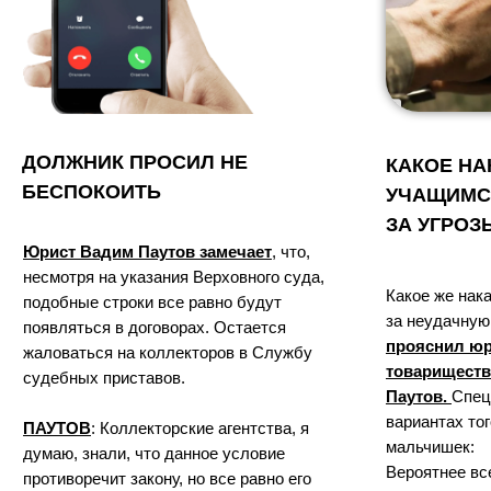
ДОЛЖНИК ПРОСИЛ НЕ
КАКОЕ НА
БЕСПОКОИТЬ
УЧАЩИМС
ЗА УГРОЗ
Юрист Вадим Паутов замечает
, что,
несмотря на указания Верховного суда,
Какое же нак
подобные строки все равно будут
за неудачную
появляться в договорах. Остается
прояснил юр
жаловаться на коллекторов в Службу
товариществ
судебных приставов.
Паутов.
Спец
вариантах тог
ПАУТОВ
: Коллекторские агентства, я
мальчишек:
думаю, знали, что данное условие
Вероятнее вс
противоречит закону, но все равно его