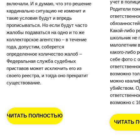
учет в полици
включали. И я думаю, что это решение
Родители пон
кардинально ситуацию не изменит и
ответственно
такие условия будут и впредь
обязанностей
прописываться. Но если будут часто
Какой-либо р
жалобы подаваться на одно и то же
школьник не п
коллекторское агентство – в течение
малолетним в
года, допустим, соберется
какого-либо 
определенное количество жалоб –
себе фото с 
Федеральная служба судебных
ответственно
приставов может исключить его из
возможно тол
своего реестра, и тогда оно прекратит
можно квалиф
существование.
убийством. О
ответственно
возможно с 16
ЧИТАТЬ ПОЛНОСТЬЮ
ЧИТАТЬ 